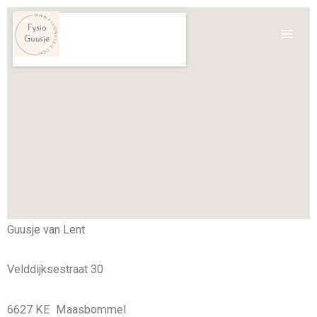
Ga
naar
de
inhoud
Guusje van Lent
Velddijksestraat 30
6627 KE Maasbommel